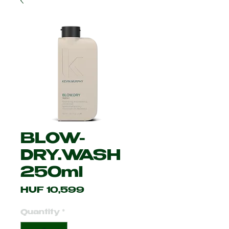
BLOW-
DRY.WASH
250ml
Price
HUF 10,599
Quantity
*