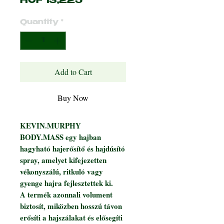
Price
HUF 13,225
Quantity
*
Add to Cart
Buy Now
KEVIN.MURPHY
BODY.MASS egy hajban
hagyható hajerősítő és hajdúsító
spray, amelyet kifejezetten
vékonyszálú, ritkuló vagy
gyenge hajra fejlesztettek ki.
A termék azonnali volument
biztosít, miközben hosszú távon
erősíti a hajszálakat és elősegíti