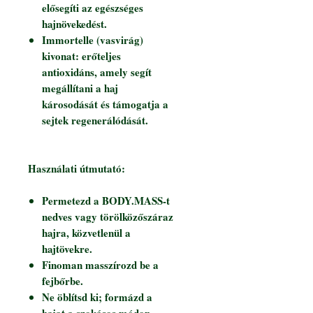
elősegíti az egészséges
hajnövekedést.
Immortelle (vasvirág)
kivonat: erőteljes
antioxidáns, amely segít
megállítani a haj
károsodását és támogatja a
sejtek regenerálódását.
Használati útmutató:
Permetezd a BODY.MASS-t
nedves vagy törölközőszáraz
hajra, közvetlenül a
hajtövekre.
Finoman masszírozd be a
fejbőrbe.
Ne öblítsd ki; formázd a
hajat a szokásos módon.