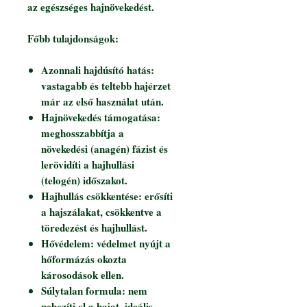
az egészséges hajnövekedést.
Főbb tulajdonságok:
Azonnali hajdúsító hatás:
vastagabb és teltebb hajérzet
már az első használat után.
Hajnövekedés támogatása:
meghosszabbítja a
növekedési (anagén) fázist és
lerövidíti a hajhullási
(telogén) időszakot.
Hajhullás csökkentése: erősíti
a hajszálakat, csökkentve a
töredezést és hajhullást.
Hővédelem: védelmet nyújt a
hőformázás okozta
károsodások ellen.
Súlytalan formula: nem
nehezíti el a hajat, ideális