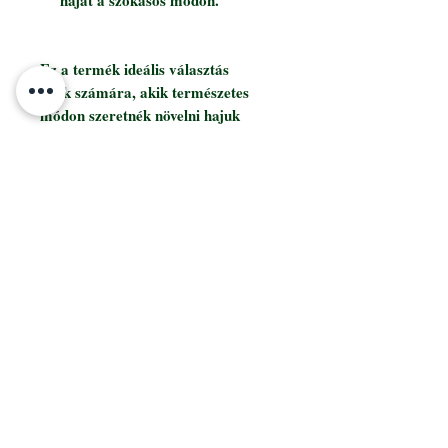
Ez a termék ideális választás
azok számára, akik természetes
módon szeretnék növelni hajuk
volumenét és erősségét,
miközben támogatják az
egészséges hajnövekedést.
PANTERA SALON &. CO