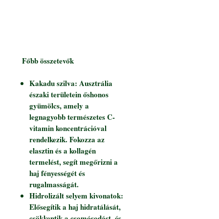
Főbb összetevők
Kakadu szilva: Ausztrália
északi területein őshonos
gyümölcs, amely a
legnagyobb természetes C-
vitamin koncentrációval
rendelkezik. Fokozza az
elasztin és a kollagén
termelést, segít megőrizni a
haj fényességét és
rugalmasságát.
Hidrolizált selyem kivonatok:
Elősegítik a haj hidratálását,
csökkentik a csomósodást, és