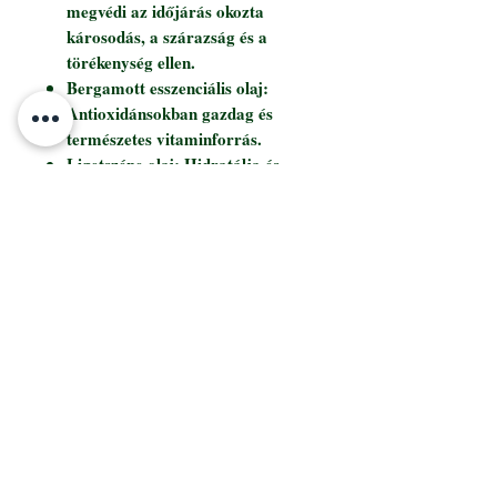
megvédi az időjárás okozta
károsodás, a szárazság és a
törékenység ellen.
Bergamott esszenciális olaj:
Antioxidánsokban gazdag és
természetes vitaminforrás.
Ligetszépe olaj: Hidratálja és
lággyá teszi a hajat, felszívja
a nedvességet a levegőből, és
beviszi a hajba.
Használati útmutató
Vidd fel a nedves hajra.
Gyengéden masszírozd be a
fejbőrbe és a hajba.