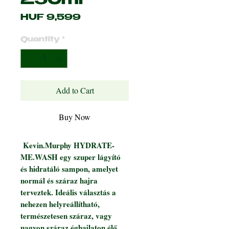
250ml
Price
HUF 9,599
Quantity
*
Add to Cart
Buy Now
Kevin.Murphy HYDRATE-
ME.WASH egy szuper lágyító
és hidratáló sampon, amelyet
normál és száraz hajra
terveztek. Ideális választás a
nehezen helyreállítható,
természetesen száraz, vagy
nagyon száraz éghajlaton élő