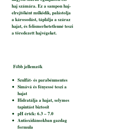
haj számára. Ez a sampon haj-
elrejtőként működik, palástolja
a károsodást, táplálja a száraz
hajat, és felismerhetetlenné teszi
a töredezett hajvégeket.
Főbb jellemzők
Szulfát- és parabénmentes
Simává és fényessé teszi a
hajat
Hidratálja a hajat, selymes
tapintást biztosít
pH érték: 6.3 – 7.0
Antioxidánsokban gazdag
formula