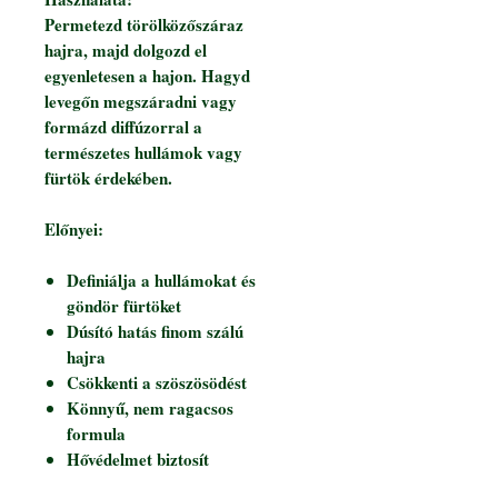
Permetezd törölközőszáraz
hajra, majd dolgozd el
egyenletesen a hajon. Hagyd
levegőn megszáradni vagy
formázd diffúzorral a
természetes hullámok vagy
fürtök érdekében.
Előnyei:
Definiálja a hullámokat és
göndör fürtöket
Dúsító hatás finom szálú
hajra
Csökkenti a szöszösödést
Könnyű, nem ragacsos
formula
Hővédelmet biztosít