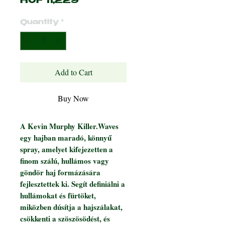
Price
HUF 11,229
Quantity
*
Add to Cart
Buy Now
A Kevin Murphy Killer.Waves
egy hajban maradó, könnyű
spray, amelyet kifejezetten a
finom szálú, hullámos vagy
göndör haj formázására
fejlesztettek ki. Segít definiálni a
hullámokat és fürtöket,
miközben dúsítja a hajszálakat,
csökkenti a szöszösödést, és