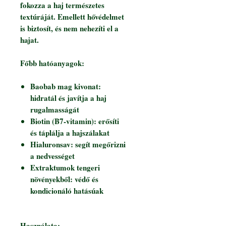
fokozza a haj természetes
textúráját. Emellett hővédelmet
is biztosít, és nem nehezíti el a
hajat.
Főbb hatóanyagok:
Baobab mag kivonat:
hidratál és javítja a haj
rugalmasságát
Biotin (B7-vitamin): erősíti
és táplálja a hajszálakat
Hialuronsav: segít megőrizni
a nedvességet
Extraktumok tengeri
növényekből: védő és
kondicionáló hatásúak
Használata: