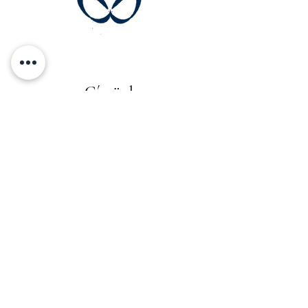
Címünk
Budapest, Magyarország
9. kerület
Website by HILLSIDE WEB
© 2025 Pantera Salon. All rights reserved.