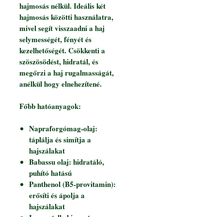
hajmosás nélkül. Ideális két
hajmosás közötti használatra,
mivel segít visszaadni a haj
selymességét, fényét és
kezelhetőségét. Csökkenti a
szöszösödést, hidratál, és
megőrzi a haj rugalmasságát,
anélkül hogy elnehezítené.
Főbb hatóanyagok:
Napraforgómag-olaj:
táplálja és simítja a
hajszálakat
Babassu olaj: hidratáló,
puhító hatású
Panthenol (B5-provitamin):
erősíti és ápolja a
hajszálakat