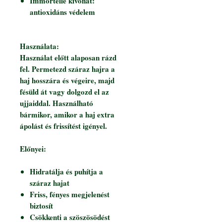
Immortelle kivonat:
antioxidáns védelem
Használata:
Használat előtt alaposan rázd
fel. Permetezd száraz hajra a
haj hosszára és végeire, majd
fésüld át vagy dolgozd el az
ujjaiddal. Használható
bármikor, amikor a haj extra
ápolást és frissítést igényel.
Előnyei:
Hidratálja és puhítja a
száraz hajat
Friss, fényes megjelenést
biztosít
Csökkenti a szöszösödést