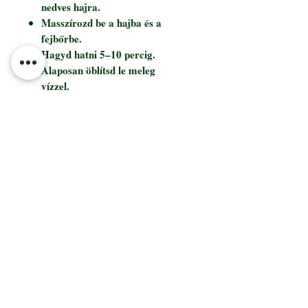
nedves hajra.
Masszírozd be a hajba és a
fejbőrbe.
Hagyd hatni 5–10 percig.
Alaposan öblítsd le meleg
vízzel.
A legjobb eredmény elérése
érdekében használd heti
rendszerességgel, különösen a
Kevin Murphy ANGEL.WASH
sampon használata után.
PANTERA SALON &. CO