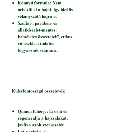
Könnyű formula: Nem
nehezíti el a hajat, így ideális
vékonyszálú hajra is.
Szulfát-, parabén- és
állatkísérlet-mentes:
Kíméletes összetételű, etikus
választás a tudatos
fogyasztók számára.
Kulcsfontosságú összetevők
Quinoa fehérje: Erősíti és
regenerálja a hajszálakat,
javítva azok szerkezetét.
Lotuszvirág- és