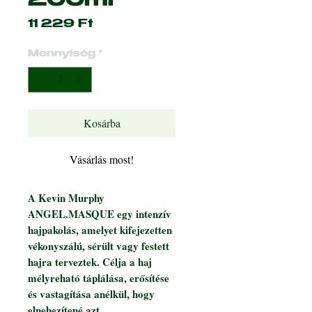
200ml
Ár
11 229 Ft
Mennyiség
*
Kosárba
Vásárlás most!
A Kevin Murphy
ANGEL.MASQUE egy intenzív
hajpakolás, amelyet kifejezetten
vékonyszálú, sérült vagy festett
hajra terveztek. Célja a haj
mélyreható táplálása, erősítése
és vastagítása anélkül, hogy
elnehezítené azt.