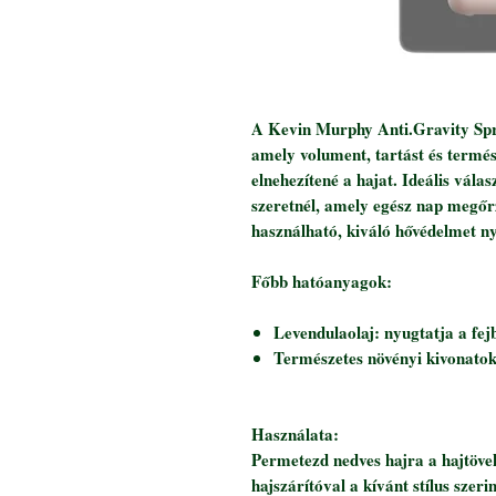
A Kevin Murphy Anti.Gravity Spr
amely volument, tartást és termész
elnehezítené a hajat. Ideális vála
szeretnél, amely egész nap megőr
használható, kiváló hővédelmet n
Főbb hatóanyagok:
Levendulaolaj: nyugtatja a fejb
Természetes növényi kivonatok:
Használata:
Permetezd nedves hajra a hajtöve
hajszárítóval a kívánt stílus szer