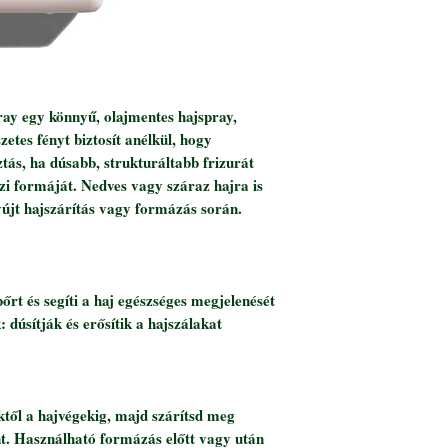
ay egy könnyű, olajmentes hajspray,
etes fényt biztosít anélkül, hogy
sztás, ha dúsabb, strukturáltabb frizurát
zi formáját. Nedves vagy száraz hajra is
yújt hajszárítás vagy formázás során.
őrt és segíti a haj egészséges megjelenését
 dúsítják és erősítik a hajszálakat
ktől a hajvégekig, majd szárítsd meg
int. Használható formázás előtt vagy után