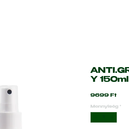
ANTI.G
Y 150ml
Ár
9699 Ft
Mennyiség
*