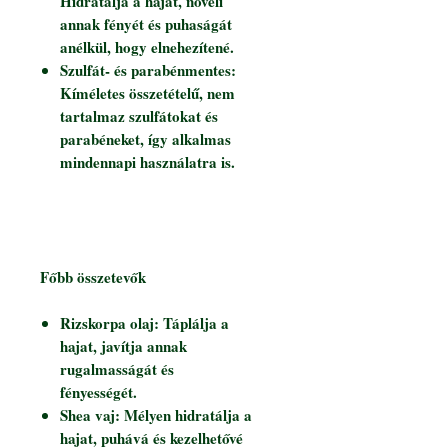
Hidratálja a hajat, növeli
annak fényét és puhaságát
anélkül, hogy elnehezítené.
Szulfát- és parabénmentes:
Kíméletes összetételű, nem
tartalmaz szulfátokat és
parabéneket, így alkalmas
mindennapi használatra is.
Főbb összetevők
Rizskorpa olaj: Táplálja a
hajat, javítja annak
rugalmasságát és
fényességét.
Shea vaj: Mélyen hidratálja a
hajat, puhává és kezelhetővé