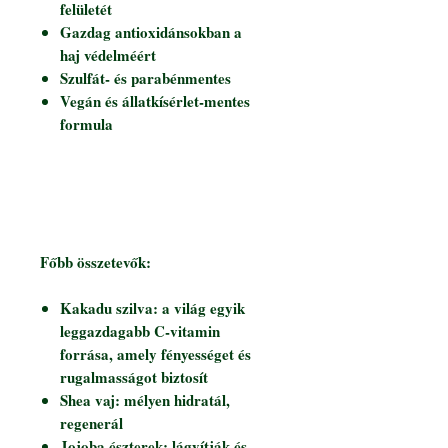
felületét
Gazdag antioxidánsokban a
haj védelméért
Szulfát- és parabénmentes
Vegán és állatkísérlet-mentes
formula
Főbb összetevők:
Kakadu szilva: a világ egyik
leggazdagabb C-vitamin
forrása, amely fényességet és
rugalmasságot biztosít
Shea vaj: mélyen hidratál,
regenerál
Jojoba észterek: lágyítják és