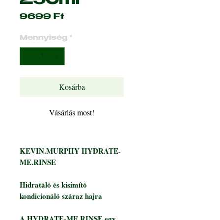
250ml
Ár
9699 Ft
Mennyiség
*
Kosárba
Vásárlás most!
KEVIN.MURPHY HYDRATE-
ME.RINSE
Hidratáló és kisimító
kondicionáló száraz hajra
A HYDRATE-ME.RINSE egy