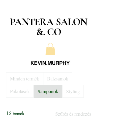
PANTERA SALON
&. CO
Minden termék
Balzsamok
Pakolások
Samponok
Styling
12 termék
Szűrés és rendezés