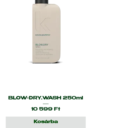
BLOW-DRY.WASH 250ml
Ár
10 599 Ft
Kosárba