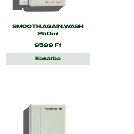
SMOOTH.AGAIN.WASH
250ml
Ár
9599 Ft
Kosárba