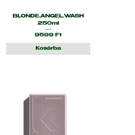
BLONDE.ANGEL.WASH
250ml
Ár
9599 Ft
Kosárba