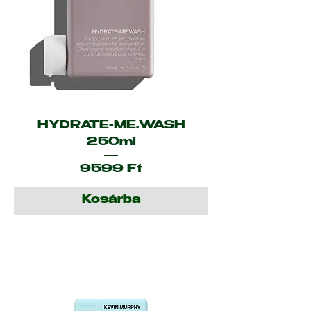
HYDRATE-ME.WASH
250ml
Ár
9599 Ft
Kosárba