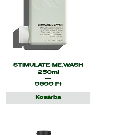
STIMULATE-ME.WASH
250ml
Ár
9599 Ft
Kosárba