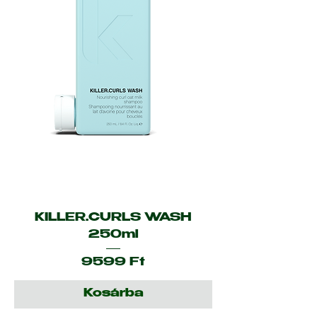
KILLER.CURLS WASH
250ml
Ár
9599 Ft
Kosárba