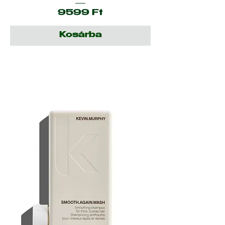
Ár
9599 Ft
Kosárba