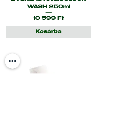
WASH 250ml
Ár
10 599 Ft
Kosárba